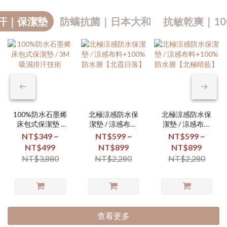
汗｜保潔墊
防螨抗菌｜日本大和
抗敏乾爽｜10
100%防水石墨烯
北極涼感防水保
北極涼感防水保
床包式保潔墊 /
潔墊 / 涼感布料
潔墊 / 涼感布料
3M吸濕排汗技術
+100%防水層
+100%防水層
NT$349 ~
NT$599 ~
NT$599 ~
【北霞日落】
【北極晴藍】
NT$499
NT$899
NT$899
NT$3,880
NT$2,280
NT$2,280
查看更多