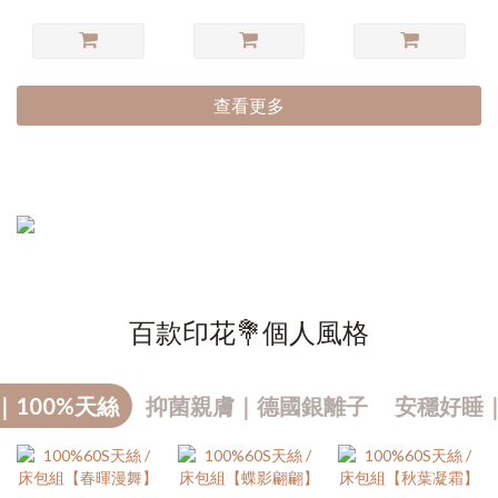
查看更多
百款印花💐個人風格
｜100%天絲
抑菌親膚｜德國銀離子
安穩好睡
熱