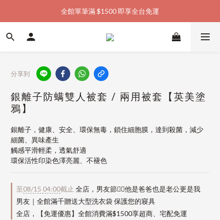
全館單筆滿 $1500 即享全台免運
加入會員購物金  馬上領  馬上折
加入會員購物金  馬上領  馬上折
分享到
銀離子防螨雙人被套 / 兩用被套【英美塗
鴉】
銀離子，健康、安全、環保無毒，鎖住細胞膜，達到殺菌，減少
細菌、異味產生
觸感平滑輕柔，透氣舒適
環保活性印染色澤亮麗、不褪色
至
08/15 04:00
截止
全店，男友節👱‍♂️他是爸爸也是老公更是我
男友｜全館滿千贈送大型洗衣袋 保護您的寢具
全店，【免運優惠】全館消費滿$1500享超商、宅配免運