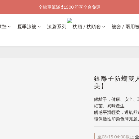
全館單筆滿 $1500 即享全台免運
加入會員購物金  馬上領  馬上折
加入會員購物金  馬上領  馬上折
潔墊
夏季涼被
涼蓆系列
枕頭 / 枕頭套
被套 / 兩用
銀離子防螨雙人
美】
銀離子，健康、安全、
細菌、異味產生
觸感平滑輕柔，透氣舒
環保活性印染色澤亮麗
至
08/15 04:00
截止
全