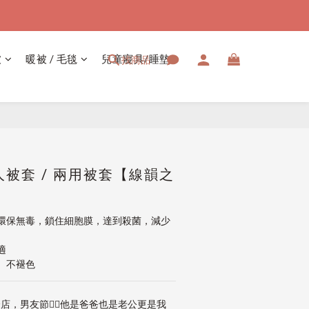
被
暖被 / 毛毯
兒童寢具/睡墊
找商品
立即購買
被套 / 兩用被套【線韻之
環保無毒，鎖住細胞膜，達到殺菌，減少
適
、不褪色
店，男友節👱‍♂️他是爸爸也是老公更是我