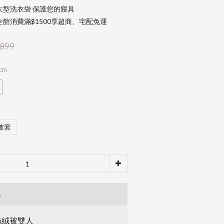
大型洗衣袋 保護您的寢具
館消費滿$1500享超商、宅配免運
899
cm
被套
品
絲絨被雙人