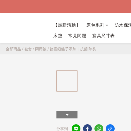
【最新活動】
床包系列
防水保
床墊
常見問題
寢具尺寸表
全部商品
/
被套 / 兩用被
/
德國銀離子添加｜抗菌 除臭
分享到