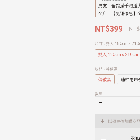
男友｜全館滿千贈送
全店，【免運優惠】全
NT$399
NT$
尺寸
: 雙人 180cm x 210
雙人 180cm x 210cm
規格
: 薄被套
薄被套
鋪棉兩用
數量
以優惠價加購商
羽