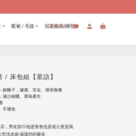
被
暖被 / 毛毯
兒童寢具/睡墊
找商品
立即購買
 / 床包組【星語】
－銀離子，健康、安全、環保無毒
，減少細菌、異味產生
適
、不褪色
店，男友節👱‍♂️他是爸爸也是老公更是我
大型洗衣袋 保護您的寢具