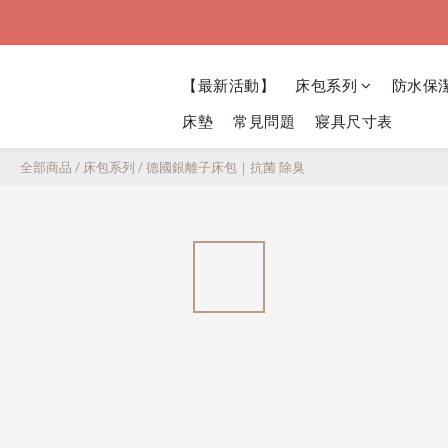
【最新活動】
床包系列
防水保
床墊
常見問題
寢具尺寸表
全部商品
/
床包系列
/
德國銀離子床包｜抗菌 除臭