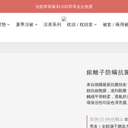
全館單筆滿 $1500 即享全台免運
加入會員購物金  馬上領  馬上折
加入會員購物金  馬上領  馬上折
潔墊
夏季涼被
涼蓆系列
枕頭 / 枕頭套
被套 / 兩用
銀離子防螨抗菌
來自德國最新抗菌技術
鎖住細胞膜，達到殺菌
觸感平滑輕柔，透氣舒
環保活性印染色澤亮麗
至
08/15 04:00
截止
全
男友｜全館滿千贈送