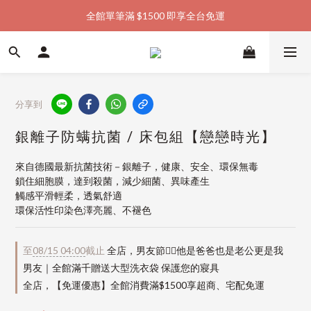
全館單筆滿 $1500 即享全台免運
加入會員購物金  馬上領  馬上折
加入會員購物金  馬上領  馬上折
分享到
銀離子防螨抗菌 / 床包組【戀戀時光】
來自德國最新抗菌技術－銀離子，健康、安全、環保無毒
鎖住細胞膜，達到殺菌，減少細菌、異味產生
觸感平滑輕柔，透氣舒適
環保活性印染色澤亮麗、不褪色
至
08/15 04:00
截止
全店，男友節👱‍♂️他是爸爸也是老公更是我
男友｜全館滿千贈送大型洗衣袋 保護您的寢具
全店，【免運優惠】全館消費滿$1500享超商、宅配免運