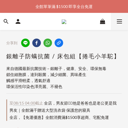
全館單筆滿 $1500 即享全台免運
加入會員購物金  馬上領  馬上折
加入會員購物金  馬上領  馬上折
分享到
銀離子防螨抗菌 / 床包組【捲毛小羊駝】
來自德國最新抗菌技術－銀離子，健康、安全、環保無毒
鎖住細胞膜，達到殺菌，減少細菌、異味產生
觸感平滑輕柔，透氣舒適
環保活性印染色澤亮麗、不褪色
至
08/15 04:00
截止
全店，男友節👱‍♂️他是爸爸也是老公更是我
男友｜全館滿千贈送大型洗衣袋 保護您的寢具
全店，【免運優惠】全館消費滿$1500享超商、宅配免運