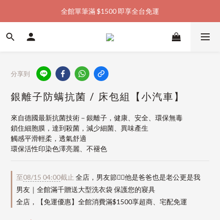
全館單筆滿 $1500 即享全台免運
加入會員購物金  馬上領  馬上折
加入會員購物金  馬上領  馬上折
分享到
銀離子防螨抗菌 / 床包組【小汽車】
來自德國最新抗菌技術－銀離子，健康、安全、環保無毒
鎖住細胞膜，達到殺菌，減少細菌、異味產生
觸感平滑輕柔，透氣舒適
環保活性印染色澤亮麗、不褪色
至
08/15 04:00
截止
全店，男友節👱‍♂️他是爸爸也是老公更是我
男友｜全館滿千贈送大型洗衣袋 保護您的寢具
全店，【免運優惠】全館消費滿$1500享超商、宅配免運