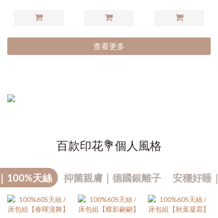
查看更多
百款印花💐個人風格
｜100%天絲
抑菌親膚｜德國銀離子
安穩好睡
熱