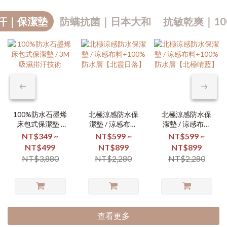
汗｜保潔墊
防螨抗菌｜日本大和
抗敏乾爽｜10
100%防水石墨烯
北極涼感防水保
北極涼感防水保
床包式保潔墊 /
潔墊 / 涼感布料
潔墊 / 涼感布料
3M吸濕排汗技術
+100%防水層
+100%防水層
NT$349 ~
NT$599 ~
NT$599 ~
【北霞日落】
【北極晴藍】
NT$499
NT$899
NT$899
NT$3,880
NT$2,280
NT$2,280
查看更多