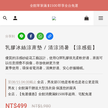
全館單筆滿 $1500 即享全台免運
加入會員購物金  馬上領  馬上折
加入會員購物金  馬上領  馬上折
分享到
乳膠冰絲涼蓆墊 / 清涼消暑 【涼感藍】
優質的涼感紗緹花工藝設計，使用Q彈乳膠填充柔軟舒適，蓆面可
以任意摺疊不損傷，存放收納更方便
夏季使用，環保省電消暑，清爽舒適、安心舒服睡眠。
至
08/15 04:00
截止
全店，男友節👱‍♂️他是爸爸也是老公更是我
男友｜全館滿千贈送大型洗衣袋 保護您的寢具
全店，【免運優惠】全館消費滿$1500享超商、宅配免運
NT$499
NT$1,980