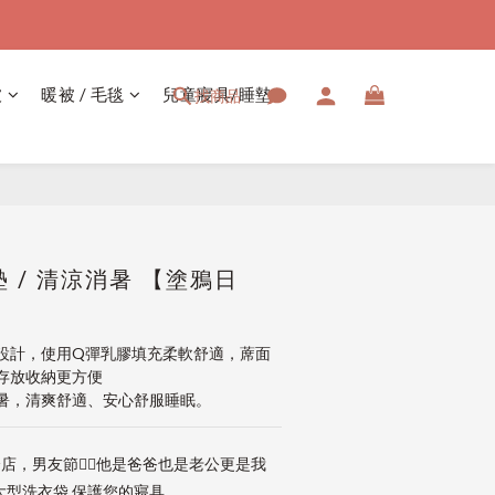
被
暖被 / 毛毯
兒童寢具/睡墊
找商品
立即購買
 / 清涼消暑 【塗鴉日
設計，使用Q彈乳膠填充柔軟舒適，蓆面
存放收納更方便
暑，清爽舒適、安心舒服睡眠。
店，男友節👱‍♂️他是爸爸也是老公更是我
大型洗衣袋 保護您的寢具