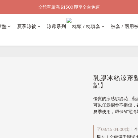
全館單筆滿 $1500 即享全台免運
加入會員購物金  馬上領  馬上折
加入會員購物金  馬上領  馬上折
潔墊
夏季涼被
涼蓆系列
枕頭 / 枕頭套
被套 / 兩用
乳膠冰絲涼蓆墊
記】
優質的涼感紗緹花工藝
可以任意摺疊不損傷，
夏季使用，環保省電消
至
08/15 04:00
截止
全
男友｜全館滿千贈送