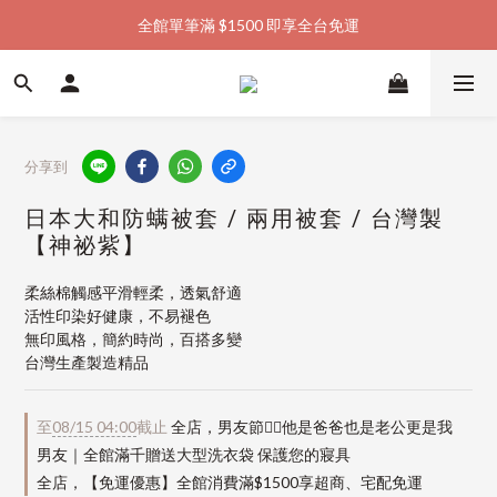
全館單筆滿 $1500 即享全台免運
加入會員購物金  馬上領  馬上折
加入會員購物金  馬上領  馬上折
分享到
日本大和防螨被套 / 兩用被套 / 台灣製
【神祕紫】
柔絲棉觸感平滑輕柔，透氣舒適
活性印染好健康，不易褪色
無印風格，簡約時尚，百搭多變
台灣生產製造精品
至
08/15 04:00
截止
全店，男友節👱‍♂️他是爸爸也是老公更是我
男友｜全館滿千贈送大型洗衣袋 保護您的寢具
全店，【免運優惠】全館消費滿$1500享超商、宅配免運