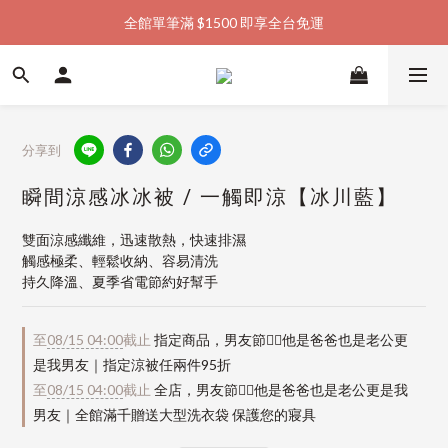
全館單筆滿 $1500 即享全台免運
加入會員購物金  馬上領  馬上折
加入會員購物金  馬上領  馬上折
分享到
瞬間涼感冰冰被 / 一觸即涼【冰川藍】
雙面涼感纖維，迅速散熱，快速排濕
觸感極柔、輕鬆收納、容易清洗
持久降溫、夏季省電節約好幫手
至
08/15 04:00
截止
指定商品，男友節👱‍♂️他是爸爸也是老公更
是我男友｜指定涼被任兩件95折
至
08/15 04:00
截止
全店，男友節👱‍♂️他是爸爸也是老公更是我
男友｜全館滿千贈送大型洗衣袋 保護您的寢具