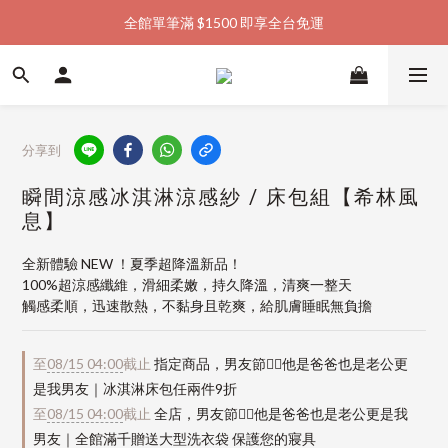
全館單筆滿 $1500 即享全台免運
加入會員購物金  馬上領  馬上折
加入會員購物金  馬上領  馬上折
分享到
瞬間涼感冰淇淋涼感紗 / 床包組【希林風
息】
全新體驗 NEW ！夏季超降溫新品！
100%超涼感纖維，滑細柔嫩，持久降溫，清爽一整天
觸感柔順，迅速散熱，不黏身且乾爽，給肌膚睡眠無負擔
至
08/15 04:00
截止
指定商品，男友節👱‍♂️他是爸爸也是老公更
是我男友｜冰淇淋床包任兩件9折
至
08/15 04:00
截止
全店，男友節👱‍♂️他是爸爸也是老公更是我
男友｜全館滿千贈送大型洗衣袋 保護您的寢具