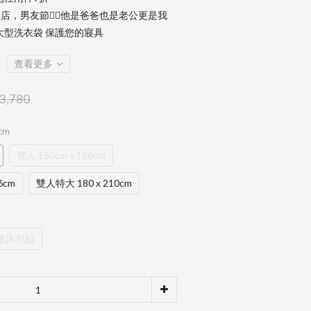
店，男友節👱‍♂️他是爸爸也是老公更是我
大型洗衣袋 保護您的寢具
查看更多
3,780
cm
雙人 150cm x 186cm
6cm
雙人特大 180 x 210cm
被床包組