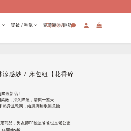
被
暖被 / 毛毯
兒童寢具/睡墊
找商品
立即購買
涼感紗 / 床包組【花香碎
季超降溫新品！
滑細柔嫩，持久降溫，清爽一整天
不黏身且乾爽，給肌膚睡眠無負擔
定商品，男友節👱‍♂️他是爸爸也是老公更
包任兩件9折