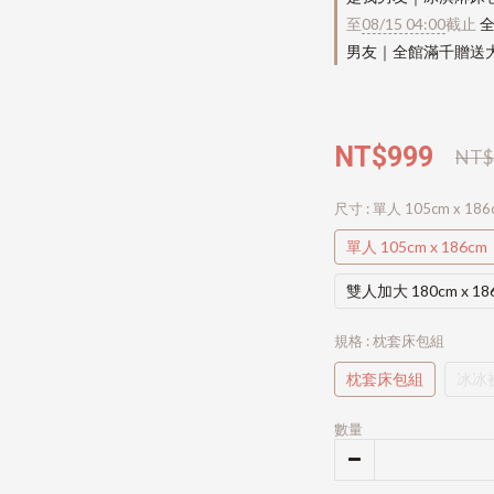
至
08/15 04:00
截止
全
男友｜全館滿千贈送
NT$999
NT$
尺寸
: 單人 105cm x 186
單人 105cm x 186cm
雙人加大 180cm x 18
規格
: 枕套床包組
枕套床包組
冰冰
數量