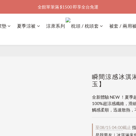
全館單筆滿 $1500 即享全台免運
加入會員購物金  馬上領  馬上折
加入會員購物金  馬上領  馬上折
潔墊
夏季涼被
涼蓆系列
枕頭 / 枕頭套
被套 / 兩用
瞬間涼感冰淇淋
玉】
全新體驗 NEW ！夏
100%超涼感纖維，
觸感柔順，迅速散熱，
至
08/15 04:00
截止
指
是我男友｜冰淇淋床