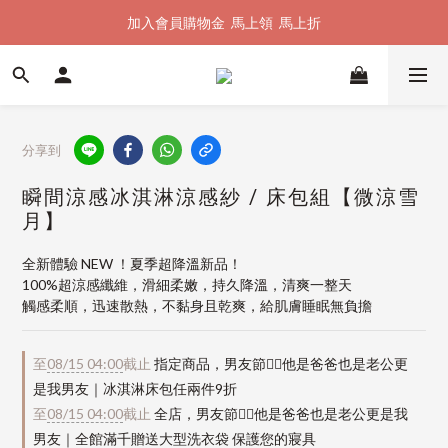
加入會員購物金  馬上領  馬上折
加入會員購物金  馬上領  馬上折
全館單筆滿 $1500 即享全台免運
加入會員購物金  馬上領  馬上折
分享到
瞬間涼感冰淇淋涼感紗 / 床包組【微涼雪
月】
全新體驗 NEW ！夏季超降溫新品！
100%超涼感纖維，滑細柔嫩，持久降溫，清爽一整天
觸感柔順，迅速散熱，不黏身且乾爽，給肌膚睡眠無負擔
至
08/15 04:00
截止
指定商品，男友節👱‍♂️他是爸爸也是老公更
是我男友｜冰淇淋床包任兩件9折
至
08/15 04:00
截止
全店，男友節👱‍♂️他是爸爸也是老公更是我
男友｜全館滿千贈送大型洗衣袋 保護您的寢具