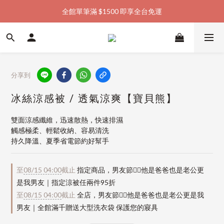
全館單筆滿 $1500 即享全台免運
加入會員購物金  馬上領  馬上折
加入會員購物金  馬上領  馬上折
分享到
冰絲涼感被 / 透氣涼爽【寶貝熊】
雙面涼感纖維，迅速散熱，快速排濕
觸感極柔、輕鬆收納、容易清洗
持久降溫、夏季省電節約好幫手
至
08/15 04:00
截止
指定商品，男友節👱‍♂️他是爸爸也是老公更
是我男友｜指定涼被任兩件95折
至
08/15 04:00
截止
全店，男友節👱‍♂️他是爸爸也是老公更是我
男友｜全館滿千贈送大型洗衣袋 保護您的寢具