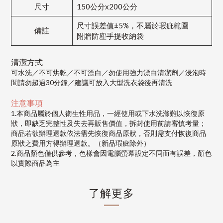
尺寸
150公分x200公分
尺寸誤差值±5%，不屬於瑕疵範圍
備註
附贈防塵手提收納袋
清潔方式
可水洗／不可烘乾／不可漂白／勿使用強力漂白清潔劑／浸泡時
間請勿超過30分鐘／建議可放入大型洗衣袋後再清洗
注意事項
1.本商品屬於個人衛生性用品，一經使用或下水洗滌難以恢復原
狀，即缺乏完整性及失去再販售價值，拆封使用前請審慎考量；
商品若欲辦理退款依法需先恢復商品原狀，否則需支付恢復商品
原狀之費用方得辦理退款。（新品瑕疵除外）
2.商品顏色僅供參考，色樣會因電腦螢幕設定不同而有誤差，顏色
以實際商品為主
了解更多