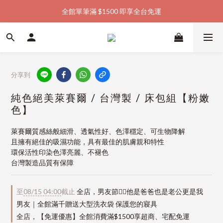
全館單筆滿 $1500 即享全台免運
加入會員購物金  馬上領  馬上折
加入會員購物金  馬上領  馬上折
分享到
純色絕美萊賽爾 / 台灣製 / 床包組【粉嫩
色】
萊賽爾質感絲般細滑、透氣性好、色澤穩定、可生物降解
且擁有絕佳的吸濕功能，具有最佳的肌膚親和特性
環保活性印染色澤亮麗、不褪色
台灣製造品質有保障
至
08/15 04:00
截止
全店，男友節👱‍♂️他是爸爸也是老公更是我
男友｜全館滿千贈送大型洗衣袋 保護您的寢具
全店，【免運優惠】全館消費滿$1500享超商、宅配免運