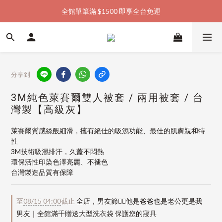
全館單筆滿 $1500 即享全台免運
加入會員購物金  馬上領  馬上折
加入會員購物金  馬上領  馬上折
分享到
3M純色萊賽爾雙人被套 / 兩用被套 / 台
灣製【高級灰】
萊賽爾質感絲般細滑，擁有絕佳的吸濕功能、最佳的肌膚親和特
性
3M技術吸濕排汗，久蓋不悶熱
環保活性印染色澤亮麗、不褪色
台灣製造品質有保障
至
08/15 04:00
截止
全店，男友節👱‍♂️他是爸爸也是老公更是我
男友｜全館滿千贈送大型洗衣袋 保護您的寢具