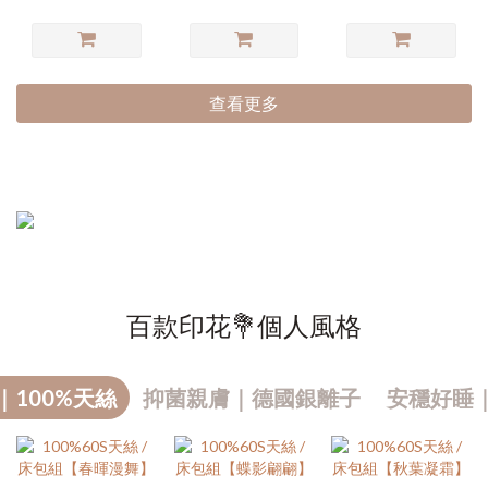
查看更多
百款印花💐個人風格
｜100%天絲
抑菌親膚｜德國銀離子
安穩好睡
熱