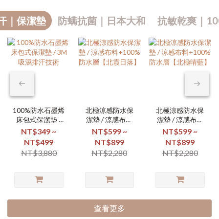
汗｜保潔墊
防螨抗菌｜日本大和
抗敏乾爽｜10
100%防水石墨烯
北極涼感防水保
北極涼感防水保
床包式保潔墊 /
潔墊 / 涼感布料
潔墊 / 涼感布料
3M吸濕排汗技術
+100%防水層
+100%防水層
NT$349 ~
NT$599 ~
NT$599 ~
【北霞日落】
【北極晴藍】
NT$499
NT$899
NT$899
NT$3,880
NT$2,280
NT$2,280
查看更多