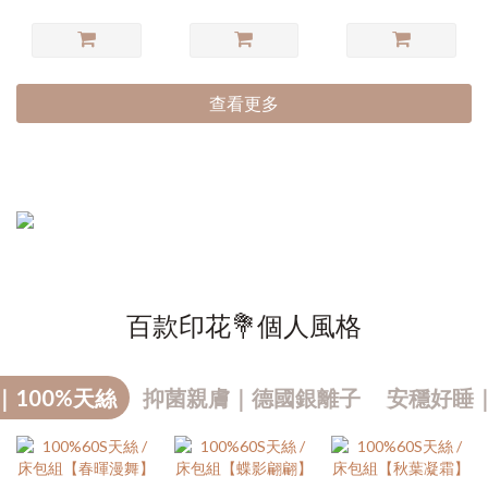
查看更多
百款印花💐個人風格
｜100%天絲
抑菌親膚｜德國銀離子
安穩好睡
熱