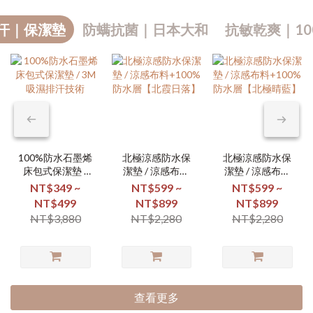
汗｜保潔墊
防螨抗菌｜日本大和
抗敏乾爽｜10
100%防水石墨烯
北極涼感防水保
北極涼感防水保
床包式保潔墊 /
潔墊 / 涼感布料
潔墊 / 涼感布料
3M吸濕排汗技術
+100%防水層
+100%防水層
NT$349 ~
NT$599 ~
NT$599 ~
【北霞日落】
【北極晴藍】
NT$499
NT$899
NT$899
NT$3,880
NT$2,280
NT$2,280
查看更多