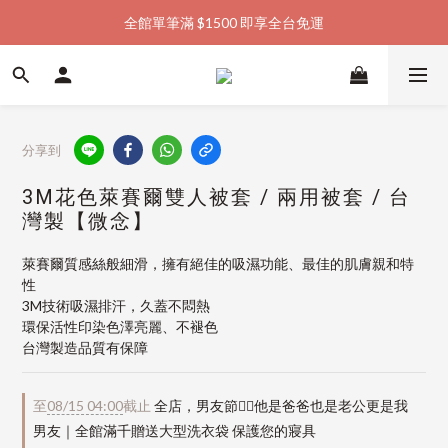
全館單筆滿 $1500 即享全台免運
加入會員購物金  馬上領  馬上折
加入會員購物金  馬上領  馬上折
分享到
3M花色萊賽爾雙人被套 / 兩用被套 / 台
灣製【微念】
萊賽爾質感絲般細滑，擁有絕佳的吸濕功能、最佳的肌膚親和特
性
3M技術吸濕排汗，久蓋不悶熱
環保活性印染色澤亮麗、不褪色
台灣製造品質有保障
至
08/15 04:00
截止
全店，男友節👱‍♂️他是爸爸也是老公更是我
男友｜全館滿千贈送大型洗衣袋 保護您的寢具