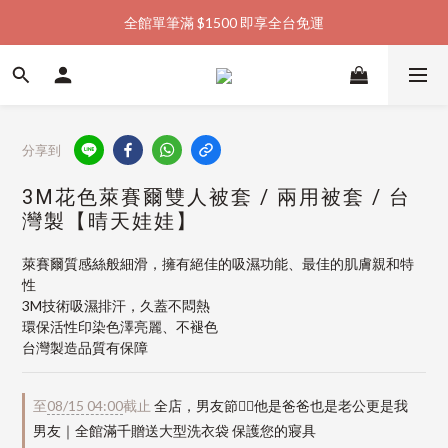
全館單筆滿 $1500 即享全台免運
加入會員購物金  馬上領  馬上折
加入會員購物金  馬上領  馬上折
分享到
3M花色萊賽爾雙人被套 / 兩用被套 / 台
灣製【晴天娃娃】
萊賽爾質感絲般細滑，擁有絕佳的吸濕功能、最佳的肌膚親和特
性
3M技術吸濕排汗，久蓋不悶熱
環保活性印染色澤亮麗、不褪色
台灣製造品質有保障
至
08/15 04:00
截止
全店，男友節👱‍♂️他是爸爸也是老公更是我
男友｜全館滿千贈送大型洗衣袋 保護您的寢具