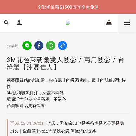
全館單筆滿 $1500 即享全台免運
加入會員購物金  馬上領  馬上折
加入會員購物金  馬上領  馬上折
分享到
3M花色萊賽爾雙人被套 / 兩用被套 / 台
灣製【沐夏佳人】
萊賽爾質感絲般細滑，擁有絕佳的吸濕功能、最佳的肌膚親和特
性
3M技術吸濕排汗，久蓋不悶熱
環保活性印染色澤亮麗、不褪色
台灣製造品質有保障
至
08/15 04:00
截止
全店，男友節👱‍♂️他是爸爸也是老公更是我
男友｜全館滿千贈送大型洗衣袋 保護您的寢具