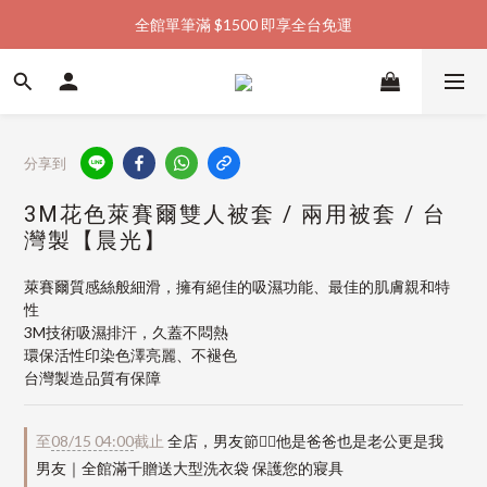
全館單筆滿 $1500 即享全台免運
加入會員購物金  馬上領  馬上折
加入會員購物金  馬上領  馬上折
分享到
3M花色萊賽爾雙人被套 / 兩用被套 / 台
灣製【晨光】
萊賽爾質感絲般細滑，擁有絕佳的吸濕功能、最佳的肌膚親和特
性
3M技術吸濕排汗，久蓋不悶熱
環保活性印染色澤亮麗、不褪色
台灣製造品質有保障
至
08/15 04:00
截止
全店，男友節👱‍♂️他是爸爸也是老公更是我
男友｜全館滿千贈送大型洗衣袋 保護您的寢具