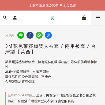
全館單筆滿 $1500 即享全台免運
加入會員購物金  馬上領  馬上折
加入會員購物金  馬上領  馬上折
分享到
3M花色萊賽爾雙人被套 / 兩用被套 / 台
灣製【萊西】
萊賽爾質感絲般細滑，擁有絕佳的吸濕功能、最佳的肌膚親和特
性
3M技術吸濕排汗，久蓋不悶熱
環保活性印染色澤亮麗、不褪色
台灣製造品質有保障
至
08/15 04:00
截止
全店，男友節👱‍♂️他是爸爸也是老公更是我
男友｜全館滿千贈送大型洗衣袋 保護您的寢具