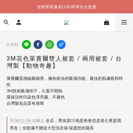
全館單筆滿 $1500 即享全台免運
加入會員購物金  馬上領  馬上折
加入會員購物金  馬上領  馬上折
分享到
3M花色萊賽爾雙人被套 / 兩用被套 / 台
灣製【動物奇趣】
萊賽爾質感絲般細滑，擁有絕佳的吸濕功能、最佳的肌膚親和特
性
3M技術吸濕排汗，久蓋不悶熱
環保活性印染色澤亮麗、不褪色
台灣製造品質有保障
至
08/15 04:00
截止
全店，男友節👱‍♂️他是爸爸也是老公更是我
男友｜全館滿千贈送大型洗衣袋 保護您的寢具