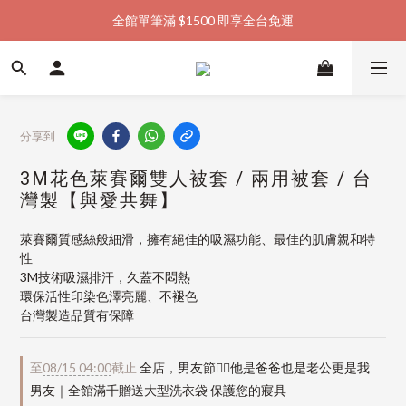
全館單筆滿 $1500 即享全台免運
加入會員購物金  馬上領  馬上折
加入會員購物金  馬上領  馬上折
分享到
3M花色萊賽爾雙人被套 / 兩用被套 / 台
灣製【與愛共舞】
萊賽爾質感絲般細滑，擁有絕佳的吸濕功能、最佳的肌膚親和特
性
3M技術吸濕排汗，久蓋不悶熱
環保活性印染色澤亮麗、不褪色
台灣製造品質有保障
至
08/15 04:00
截止
全店，男友節👱‍♂️他是爸爸也是老公更是我
男友｜全館滿千贈送大型洗衣袋 保護您的寢具