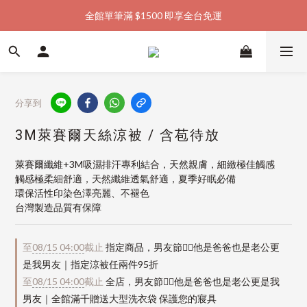
全館單筆滿 $1500 即享全台免運
加入會員購物金  馬上領  馬上折
加入會員購物金  馬上領  馬上折
分享到
3M萊賽爾天絲涼被 / 含苞待放
萊賽爾纖維+3M吸濕排汗專利結合，天然親膚，細緻極佳觸感
觸感極柔細舒適，天然纖維透氣舒適，夏季好眠必備
環保活性印染色澤亮麗、不褪色
台灣製造品質有保障
至
08/15 04:00
截止
指定商品，男友節👱‍♂️他是爸爸也是老公更
是我男友｜指定涼被任兩件95折
至
08/15 04:00
截止
全店，男友節👱‍♂️他是爸爸也是老公更是我
男友｜全館滿千贈送大型洗衣袋 保護您的寢具