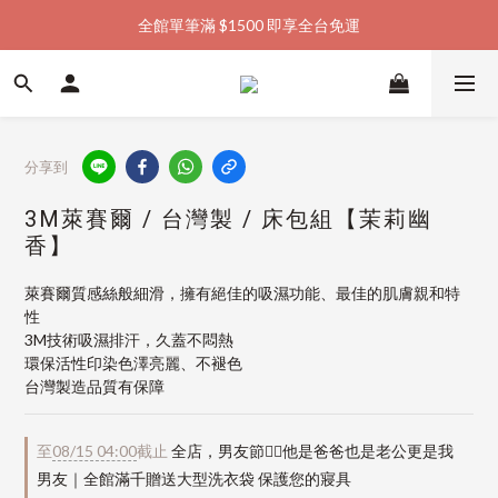
全館單筆滿 $1500 即享全台免運
加入會員購物金  馬上領  馬上折
加入會員購物金  馬上領  馬上折
分享到
3M萊賽爾 / 台灣製 / 床包組【茉莉幽
香】
萊賽爾質感絲般細滑，擁有絕佳的吸濕功能、最佳的肌膚親和特
性
3M技術吸濕排汗，久蓋不悶熱
環保活性印染色澤亮麗、不褪色
台灣製造品質有保障
至
08/15 04:00
截止
全店，男友節👱‍♂️他是爸爸也是老公更是我
男友｜全館滿千贈送大型洗衣袋 保護您的寢具