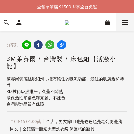
全館單筆滿 $1500 即享全台免運
加入會員購物金  馬上領  馬上折
加入會員購物金  馬上領  馬上折
分享到
3M萊賽爾 / 台灣製 / 床包組【活潑小
龍】
萊賽爾質感絲般細滑，擁有絕佳的吸濕功能、最佳的肌膚親和特
性
3M技術吸濕排汗，久蓋不悶熱
環保活性印染色澤亮麗、不褪色
台灣製造品質有保障
至
08/15 04:00
截止
全店，男友節👱‍♂️他是爸爸也是老公更是我
男友｜全館滿千贈送大型洗衣袋 保護您的寢具