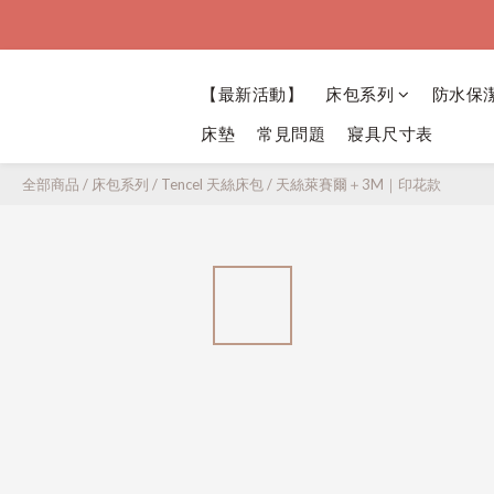
【最新活動】
床包系列
防水保
床墊
常見問題
寢具尺寸表
全部商品
/
床包系列
/
Tencel 天絲床包
/
天絲萊賽爾＋3M｜印花款