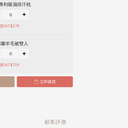
M專利吸濕排汗枕
價 NT$279
西蘭羊毛被雙人
價 NT$759
立即購買
顧客評價