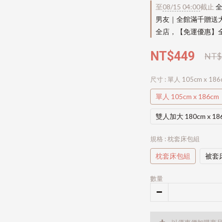
至
08/15 04:00
截止
全
男友｜全館滿千贈送
全店，【免運優惠】全
NT$449
NT$
尺寸
: 單人 105cm x 186
單人 105cm x 186cm
雙人加大 180cm x 18
規格
: 枕套床包組
枕套床包組
被套
數量