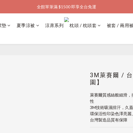
全館單筆滿 $1500 即享全台免運
加入會員購物金  馬上領  馬上折
加入會員購物金  馬上領  馬上折
潔墊
夏季涼被
涼蓆系列
枕頭 / 枕頭套
被套 / 兩用
3M萊賽爾 / 
園】
萊賽爾質感絲般細滑，
性
3M技術吸濕排汗，久
環保活性印染色澤亮麗
台灣製造品質有保障