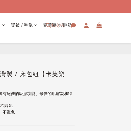
被
暖被 / 毛毯
兒童寢具/睡墊
找商品
立即購買
台灣製 / 床包組【卡芙樂
擁有絕佳的吸濕功能、最佳的肌膚親和特
蓋不悶熱
、不褪色