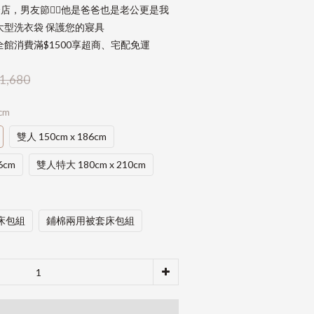
店，男友節👱‍♂️他是爸爸也是老公更是我
大型洗衣袋 保護您的寢具
館消費滿$1500享超商、宅配免運
1,680
cm
雙人 150cm x 186cm
6cm
雙人特大 180cm x 210cm
床包組
鋪棉兩用被套床包組