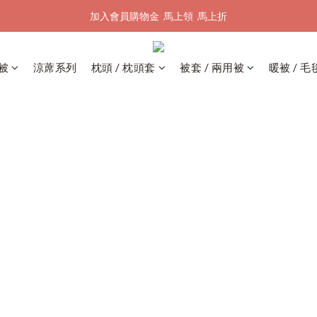
加入會員購物金  馬上領  馬上折
加入會員購物金  馬上領  馬上折
全館單筆滿 $1500 即享全台免運
被
涼蓆系列
枕頭 / 枕頭套
被套 / 兩用被
暖被 / 毛
加入會員購物金  馬上領  馬上折