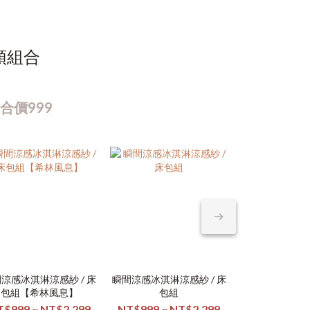
頭組合
合價999
涼感冰淇淋涼感紗 / 床
瞬間涼感冰淇淋涼感紗 / 床
瞬間涼感冰淇淋涼
日本大和素色
包組【希林風息】
包組
包組【沐風
柔絲棉
T$999 ~ NT$2,299
NT$999 ~ NT$2,299
NT$999 ~ N