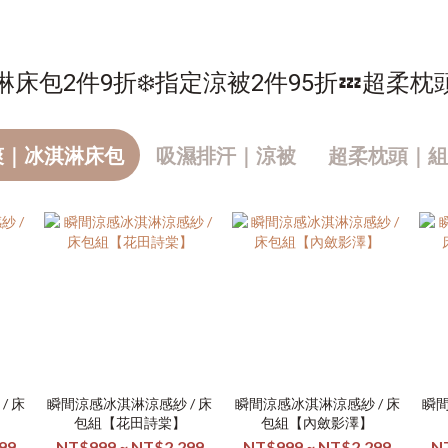
淋床包2件9折❄️指定涼被2件95折💤超柔枕
爽｜冰淇淋床包
吸濕排汗｜涼被
超柔枕頭｜組
/ 床
瞬間涼感冰淇淋涼感紗 / 床
瞬間涼感冰淇淋涼感紗 / 床
瞬間
包組【花田詩棠】
包組【內斂影澤】
99
NT$999 ~ NT$2,299
NT$999 ~ NT$2,299
N