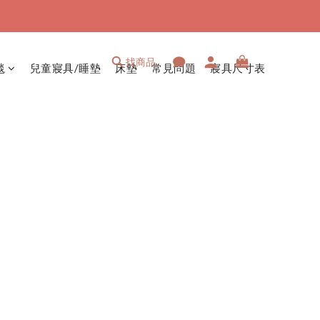
找商品
毯
兒童寢具/睡墊
床墊
常見問題
寢具尺寸表