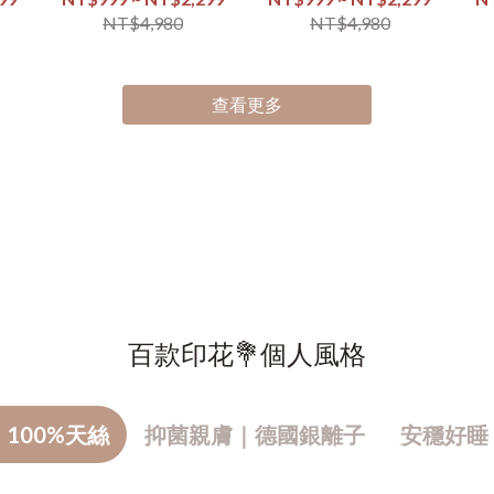
NT$4,980
NT$4,980
查看更多
百款印花💐個人風格
100%天絲
抑菌親膚｜德國銀離子
安穩好睡