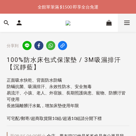
全館單筆滿 $1500 即享全台免運
加入會員購物金  馬上領  馬上折
加入會員購物金  馬上領  馬上折
分享到
100%防水床包式保潔墊 / 3M吸濕排汗
【沉靜藍】
正面吸水快乾、背面防水防螨
防蟎抗菌、吸濕排汗、永效性防水、安全無毒
易流汗、小孩、老人、外宿族、長期照護病患、寵物、防髒汙皆
可使用
長效隔離髒汙水氣，增加床墊使用年限
可宅配/郵寄/超商取貨限10組/超過10組請分開下標
至
08/15 04:00
截止
全店，男友節👱‍♂️他是爸爸也是老公更是我