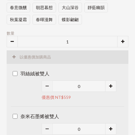
春意微醺
朝思暮想
大山深谷
靜藍幽韻
秋葉凝霜
春暉漫舞
蝶影翩翩
數量
以優惠價加購商品
羽絲絨被雙人
優惠價 NT$559
奈米石墨烯被雙人