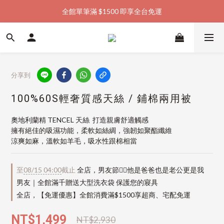
全館單筆滿 $1500 即享全台免運
加入會員購物金  馬上領  馬上折
加入會員購物金  馬上領  馬上折
分享到
100%60S輕奢質感天絲 / 鋪棉兩用被
奧地利蘭精 TENCEL 天絲  打造親膚舒適觸感
擁有絕佳的吸濕功能，柔軟如絲綢，強韌如聚酯纖維
涼爽如麻，溫軟如羊毛，吸水性跟棉相當
至
08/15 04:00
截止
全店，男友節👱‍♂️他是爸爸也是老公更是我
男友｜全館滿千贈送大型洗衣袋 保護您的寢具
全店，【免運優惠】全館消費滿$1500享超商、宅配免運
NT$1,499
NT$2,930