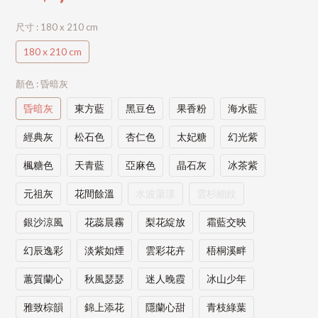
尺寸
: 180 x 210 cm
180 x 210 cm
顏色
: 昏暗灰
昏暗灰
東方藍
黑豆色
果香粉
海水藍
經典灰
松石色
杏仁色
太妃糖
幻光紫
楓糖色
天青藍
亞麻色
晶石灰
冰茶紫
元祖灰
花間餘溫
水波蕩漾
雲杉細紋
銀沙涼風
花蕊晨霧
梨花綻放
霜藍交映
幻辰逸彩
淡紫如煙
雲彩花卉
梧桐溪畔
蕙質蘭心
秋風瑟瑟
迷人晚霞
冰山少年
雅致棕韻
錦上添花
隱蘭心甜
青枝綠葉