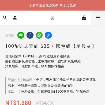
全館單筆滿 $1500 即享全台免運
加入會員購物金  馬上領  馬上折
加入會員購物金  馬上領  馬上折
分享到
100%法式天絲 60S / 床包組【星晨灰】
奧地利蘭精 TENCEL 天絲  打造親膚舒適觸感
擁有絕佳的吸濕功能，柔軟如絲綢，強韌如聚酯纖維
涼爽如麻，溫軟如羊毛，吸水性跟棉相當
至
08/15 04:00
截止
全店，男友節👱‍♂️他是爸爸也是老公更是我
男友｜全館滿千贈送大型洗衣袋 保護您的寢具
全店，【免運優惠】全館消費滿$1500享超商、宅配免運
NT$1,380
NT$4,680