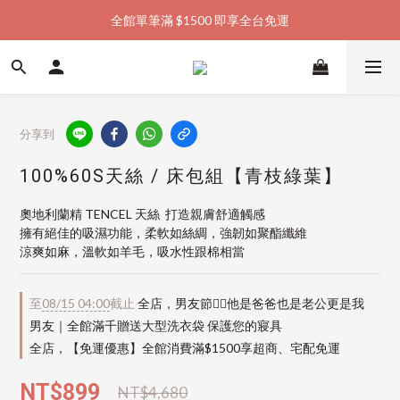
全館單筆滿 $1500 即享全台免運
加入會員購物金  馬上領  馬上折
加入會員購物金  馬上領  馬上折
分享到
100%60S天絲 / 床包組【青枝綠葉】
奧地利蘭精 TENCEL 天絲  打造親膚舒適觸感
擁有絕佳的吸濕功能，柔軟如絲綢，強韌如聚酯纖維
涼爽如麻，溫軟如羊毛，吸水性跟棉相當
至
08/15 04:00
截止
全店，男友節👱‍♂️他是爸爸也是老公更是我
男友｜全館滿千贈送大型洗衣袋 保護您的寢具
全店，【免運優惠】全館消費滿$1500享超商、宅配免運
NT$899
NT$4,680