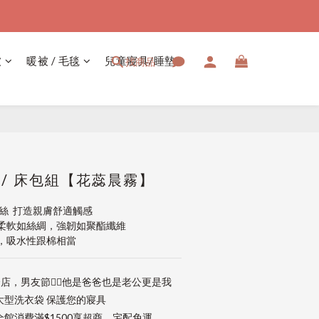
被
暖被 / 毛毯
兒童寢具/睡墊
找商品
立即購買
絲 / 床包組【花蕊晨霧】
天絲  打造親膚舒適觸感
柔軟如絲綢，強韌如聚酯纖維
，吸水性跟棉相當
店，男友節👱‍♂️他是爸爸也是老公更是我
大型洗衣袋 保護您的寢具
館消費滿$1500享超商、宅配免運