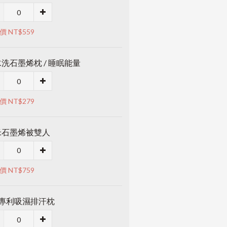
價 NT$559
洗石墨烯枕 / 睡眠能量
價 NT$279
米石墨烯被雙人
價 NT$759
M專利吸濕排汗枕