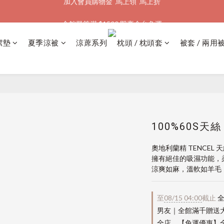
全館單筆滿 $1500 即享全台免運
加入會員購物金  馬上領  馬上折
加入會員購物金  馬上領  馬上折
潔墊
夏季涼被
涼蓆系列
枕頭 / 枕頭套
被套 / 兩用
100%60S天
奧地利蘭精 TENCEL 
擁有絕佳的吸濕功能，
涼爽如麻，溫軟如羊毛
至
08/15 04:00
截止
全
男友｜全館滿千贈送
全店，【免運優惠】全