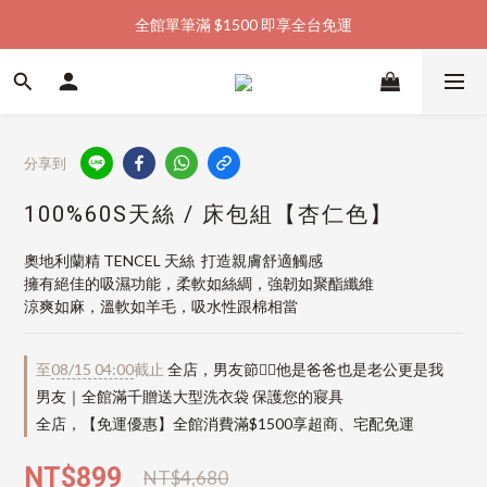
全館單筆滿 $1500 即享全台免運
加入會員購物金  馬上領  馬上折
加入會員購物金  馬上領  馬上折
分享到
100%60S天絲 / 床包組【杏仁色】
奧地利蘭精 TENCEL 天絲  打造親膚舒適觸感
擁有絕佳的吸濕功能，柔軟如絲綢，強韌如聚酯纖維
涼爽如麻，溫軟如羊毛，吸水性跟棉相當
至
08/15 04:00
截止
全店，男友節👱‍♂️他是爸爸也是老公更是我
男友｜全館滿千贈送大型洗衣袋 保護您的寢具
全店，【免運優惠】全館消費滿$1500享超商、宅配免運
NT$899
NT$4,680