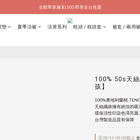
全館單筆滿 $1500 即享全台免運
加入會員購物金  馬上領  馬上折
加入會員購物金  馬上領  馬上折
潔墊
夏季涼被
涼蓆系列
枕頭 / 枕頭套
被套 / 兩用
100% 50s天
孩】
100%奧地利蘭精 TE
天絲纖維擁有絕佳的吸
環保活性印染色澤亮麗
台灣製造品質有保障
至
08/15 04:00
截止
全