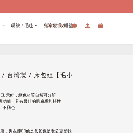
被
暖被 / 毛毯
兒童寢具/睡墊
找商品
絲 / 台灣製 / 床包組【毛小
NCEL 天絲，綠色材質自然可分解
濕功能，具有最佳的肌膚親和特性
、不褪色
店，男友節👱‍♂️他是爸爸也是老公更是我