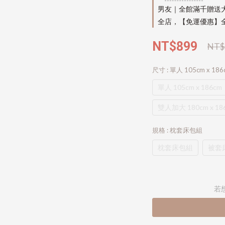
男友｜全館滿千贈送
全店，【免運優惠】全
NT$899
NT$
尺寸
: 單人 105cm x 186
單人 105cm x 186cm
雙人加大 180cm x 18
規格
: 枕套床包組
枕套床包組
被套
若