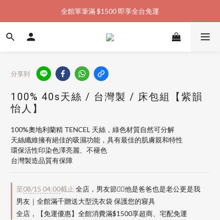
全館單筆滿 $1500 即享全台免運
加入會員購物金  馬上領  馬上折
加入會員購物金  馬上領  馬上折
分享到
100% 40s天絲 / 台灣製 / 床包組【紫韻
怡人】
100%奧地利蘭精 TENCEL 天絲，綠色材質自然可分解
天絲纖維擁有絕佳的吸濕功能，具有最佳的肌膚親和特性
環保活性印染色澤亮麗、不褪色
台灣製造品質有保障
至
08/15 04:00
截止
全店，男友節👱‍♂️他是爸爸也是老公更是我
男友｜全館滿千贈送大型洗衣袋 保護您的寢具
全店，【免運優惠】全館消費滿$1500享超商、宅配免運