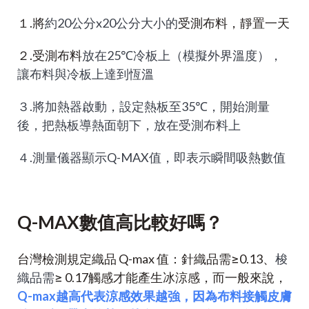
１.將
約20公分x20公分大小的
受測布料，靜置一天
２.受測布料
放在25℃冷板上（模擬外界溫度），
讓布料與冷板上達到恆溫
３.將加熱器啟動，設定熱板至35℃，開始測量
後，把熱板導熱面朝下，放在受測布料上
４.測量儀器顯示Q-MAX值，即表示瞬間吸熱數值
Q-MAX數值高比較好嗎？
台灣檢測規定織品 Q-max 值：針織品需≥0.13、
梭
織品需
≥ 0.17觸感才能產生冰涼感，而一般來說，
Q-max越高代表涼感效果越強，因為布料接觸皮膚